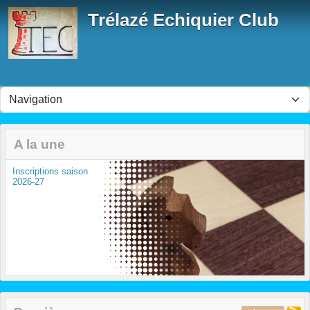
Panneau de gestion des cookies
Trélazé Echiquier Club
A la une
Inscriptions saison
2026-27